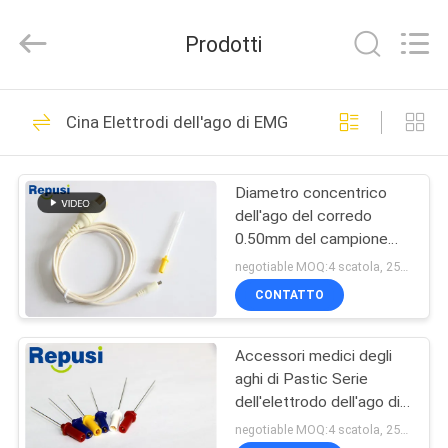
Suzhou
Repusi
Electronics
Prodotti
Co.,Ltd..
All
Rights
Reserved.
CASA
12
Cina Elettrodi dell'ago di EMG
Elettrodo
PRODOTTI
concentrico dell'ago
Diametro concentrico
dell'ago del corredo
CIRCA
0.50mm del campione
NOI
dell'ago una volta usata
negotiable MOQ:4 scatola, 25pcs per scatola
soltanto
CONTATTO
17
GIRO
Elettrodi dell'ago di
Accessori medici degli
DELLA
aghi di Pastic Serie
FABBRICA
EMG
dell'elettrodo dell'ago di
DCNE 0.35x25mm
negotiable MOQ:4 scatola, 25pcs per scatola