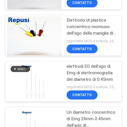
CONTROLLO
CONTATTO
DI
Elettrodo di plastica
QUALITÀ
23
concentrico monouso
dell'ago della maniglia di
ago concentrico
CONTATTICI
REPUSI EMG 2 anni
negotiable MOQ:4 scatola, 25pcs per scatola
emg
CONTATTO
NOTIZIE
elettrodi EO dell'ago di
Emg di elettromiografia
RICHIEDA
del diametro di 0.45mm
18
UNA
negotiable MOQ:4 scatola, 25pcs per scatola
Elettrodi dell'ago di
CITAZIONE
CONTATTO
Subdermal
Un diametro concentrico
MAPPA
di Emg 28mm 0.45mm
DEL
dell'ago di