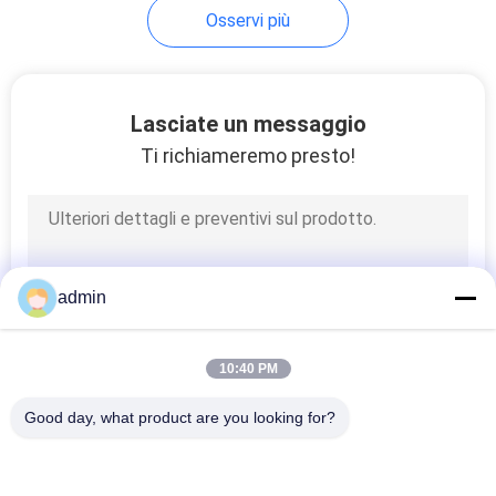
Osservi più
10
Elettrodo del ciclo
Lasciate un messaggio
Ti richiameremo presto!
22
admin
Cavo di EMG
10:40 PM
Good day, what product are you looking for?
Categorie popolari
Tutti