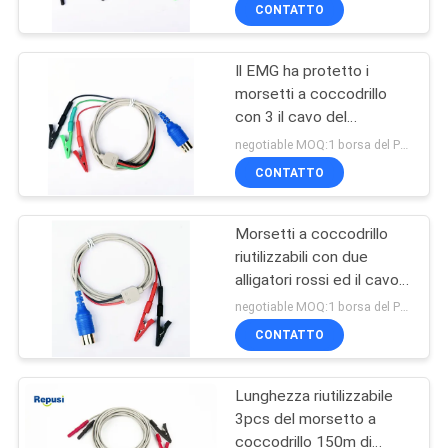
di Blue1
CONTROLLO
CONTATTO
DI
Il EMG ha protetto i
QUALITÀ
23
morsetti a coccodrillo
con 3 il cavo del
ago concentrico
CONTATTICI
connettore di baccano
negotiable MOQ:1 borsa del PVC
emg
del perno dell'alligatore 5
CONTATTO
NOTIZIE
Morsetti a coccodrillo
riutilizzabili con due
RICHIEDA
alligatori rossi ed il cavo
18
UNA
nero di 1.5m
negotiable MOQ:1 borsa del PVC
Elettrodi dell'ago di
CITAZIONE
CONTATTO
Subdermal
Lunghezza riutilizzabile
MAPPA
3pcs del morsetto a
DEL
coccodrillo 150m di