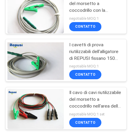
del morsetto a
coccodrillo con la
10
lunghezza del connettore
negotiable MOQ:1
150m di Touchproof
CONTATTO
Elettrodo del ciclo
I cavetti di prova
riutilizzabili dell'alligatore
di REPUSI fissano 150
lunghezze REP-1.5C-02
negotiable MOQ:1
di cm
CONTATTO
22
Il cavo di cavi riutilizzabile
Cavo di EMG
del morsetto a
coccodrillo nell'area della
neurologia sceglie con
negotiable MOQ:1 set
verde di colori
CONTATTO