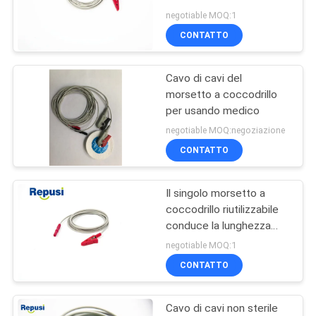
elettrocardiogramma/ECG
SITO
negotiable MOQ:1
di REPUSI per insieme
CONTATTO
18
PRIVACY
Sonda dello
Cavo di cavi del
POLICY
morsetto a coccodrillo
stimolatore
per usando medico
negotiable MOQ:negoziazione
CONTATTO
Il singolo morsetto a
3
coccodrillo riutilizzabile
conduce la lunghezza
Elettrodo laringeo
rossa di colore 150m
negotiable MOQ:1
della clip
CONTATTO
Cavo di cavi non sterile