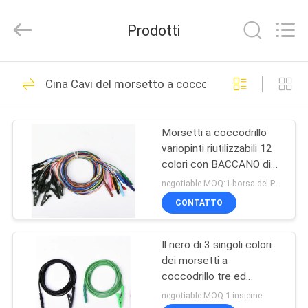
Suzhou
Repusi
Electronics
Prodotti
Co.,Ltd..
All
Rights
Reserved.
CASA
12
Cina Cavi del morsetto a coccodrillo
Elettrodo
PRODOTTI
concentrico dell'ago
Morsetti a coccodrillo
variopinti riutilizzabili 12
CIRCA
colori con BACCANO di
NOI
Pin di norma 1
negotiable MOQ:1 borsa del PVC
CONTATTO
17
GIRO
Elettrodi dell'ago di
Il nero di 3 singoli colori
DELLA
dei morsetti a
FABBRICA
EMG
coccodrillo tre ed
insieme rossi riutilizzabili
negotiable MOQ:1 insieme