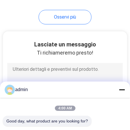
14
Osservi più
Elettrodo della
tazza di
elettroencefalogramma
Lasciate un messaggio
Ti richiameremo presto!
14
Elettrodi autoadesivi
admin
4:00 AM
Good day, what product are you looking for?