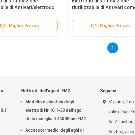
o di stimolazione
Elettrodo di stimolazione
abile di Antivari/elettrodo
riutilizzabile di Antivari com
trazione Antivari piano di
stimolazione di superficie An
piano nero
Miglior Prezzo
Miglior Prezzo
1
go
Elettrodi dell'ago di EMG
Seguaci
Modello di plastica degli
5° piano, E di
10.1
elettrodi Nr.10.1-38 dell'ago
valle di Boji Z
della maniglia 0.45X38mm EMG
No.2 Taishan, 
Accessori medici degli aghi di
Suzhou, Jiang