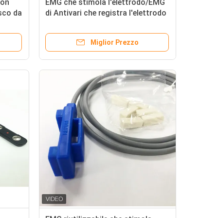
con
EMG che stimola l'elettrodo/EMG
isco da
di Antivari che registra l'elettrodo
mm a
rivestito di Antivari dell'oro piano
Miglior Prezzo