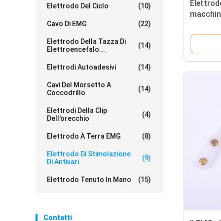
Elettrod
Elettrodo Del Ciclo
(10)
macchina
Cavo Di EMG
(22)
BACCANO
Elettrodo Della Tazza Di
(14)
Elettroencefalo...
Elettrodi Autoadesivi
(14)
Cavi Del Morsetto A
(14)
Coccodrillo
Elettrodi Della Clip
(4)
Dell'orecchio
Elettrodo A Terra EMG
(8)
Elettrodo Di Stimolazione
(9)
Di Antivari
Elettrodo Tenuto In Mano
(15)
Contatti