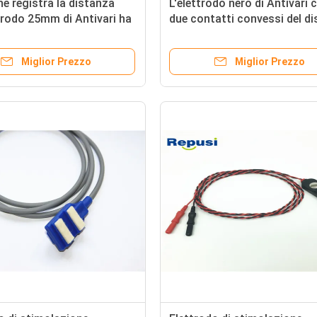
he registra la distanza
L'elettrodo nero di Antivari 
ttrodo 25mm di Antivari ha
due contatti convessi del d
 bianco con due cavi
9 millimetri ha spaziato 30
parte
Miglior Prezzo
Miglior Prezzo