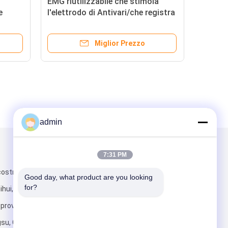
EMG riutilizzabile che stimola
e
l'elettrodo di Antivari/che registra
tivari
l'elettrodo Antivari piano, grandi
40mm di Antivari
Miglior Prezzo
admin
Scrivici
7:31 PM
 costruzione,
Good day, what product are you looking 
for?
hihui, strada di
provincia di
su, Cina