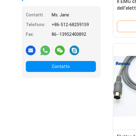
Il EMG c
dell'ele
colorato
Contatti:
Ms. Jane
Telefono:
+86-512-68259159
Fax:
86--13952400892
Contatto