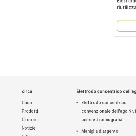
Elettrod
riutilizz
di regis
Antivari
circa
Elettrodo concentrico dell'a
Casa
Elettrodo concentrico
Prodotti
convenzionale dell'ago Nr.
Circa noi
per elettromiografia
Notizie
Maniglia d'argento