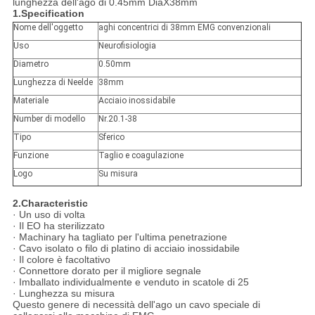
lunghezza dell'ago di 0.45mm DiaX38mm
1.Specification
Nome dell'oggetto
aghi concentrici di 38mm EMG convenzionali
Uso
Neurofisiologia
Diametro
0.50mm
Lunghezza di Neelde
38mm
Materiale
Acciaio inossidabile
Number di modello
Nr.20.1-38
Tipo
Sferico
Funzione
Taglio e coagulazione
Logo
Su misura
2.Characteristic
· Un uso di volta
· Il EO ha sterilizzato
· Machinary ha tagliato per l'ultima penetrazione
· Cavo isolato o filo di platino di acciaio inossidabile
· Il colore è facoltativo
· Connettore dorato per il migliore segnale
· Imballato individualmente e venduto in scatole di 25
· Lunghezza su misura
Questo genere di necessità dell'ago un cavo speciale di