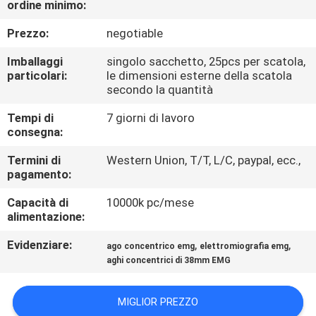
ordine minimo:
CONTROLLO
DI
Prezzo:
negotiable
QUALITÀ
Imballaggi
singolo sacchetto, 25pcs per scatola,
particolari:
le dimensioni esterne della scatola
secondo la quantità
CONTATTICI
Tempi di
7 giorni di lavoro
consegna:
NOTIZIE
Termini di
Western Union, T/T, L/C, paypal, ecc.,
pagamento:
RICHIEDA
Capacità di
10000k pc/mese
UNA
alimentazione:
CITAZIONE
Evidenziare:
,
,
ago concentrico emg
elettromiografia emg
aghi concentrici di 38mm EMG
MAPPA
MIGLIOR PREZZO
DEL