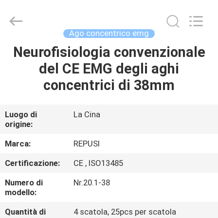
Suzhou
Repusi
Electronics
Co.,Ltd..
All
Ago concentrico emg
Rights
Reserved.
Neurofisiologia convenzionale
CASA
del CE EMG degli aghi
PRODOTTI
concentrici di 38mm
CIRCA
Luogo di
La Cina
origine:
NOI
Marca:
REPUSI
GIRO
Certificazione:
CE , ISO13485
DELLA
Numero di
Nr.20.1-38
FABBRICA
modello:
Quantità di
4 scatola, 25pcs per scatola