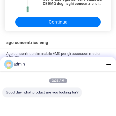
CE EMG degli aghi concentrici di
38mm
Continua
ago concentrico emg
Ago concentrico eliminabile EMG per gli accessori medici
0.35x25mm
admin
Electrodi ad ago EMG Stile di elettrodo concentrico per la
registrazione e l'analisi del segnale EMG
3:21 AM
Aghi più taglienti concentrici eliminabili di Repusi EMG con 6
colori
Good day, what product are you looking for?
Categorie popolari
Tutti