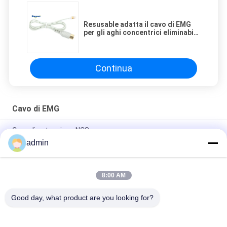
Resusable adatta il cavo di EMG
per gli aghi concentrici eliminabili
di EMG/aghi d'argento
Continua
Cavo di EMG
Cavo di estensione NCS
admin
Cavo riutilizzabile di EMG dell'elettrodo monopolare dell'ago
con il filo di piombo di 1500mm
8:00 AM
Lo schermo concentrico di EMG adatta il cavo con la spina di
BACCANO di 4 Pin
Good day, what product are you looking for?
Categorie popolari
Tutti