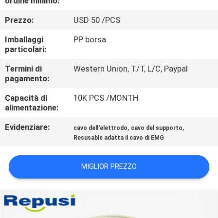
ordine minimo:
CONTROLLO
Prezzo:
USD 50 /PCS
DI
QUALITÀ
Imballaggi
PP borsa
particolari:
CONTATTICI
Termini di
Western Union, T/T, L/C, Paypal
pagamento:
Capacità di
10K PCS /MONTH
NOTIZIE
alimentazione:
Evidenziare:
,
,
cavo dell'elettrodo
cavo del supporto
RICHIEDA
Resusable adatta il cavo di EMG
UNA
CITAZIONE
MIGLIOR PREZZO
MAPPA
DEL