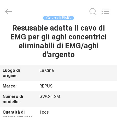
Suzhou
Repusi
Electronics
Co.,Ltd..
All
Cavo di EMG
Rights
Reserved.
Resusable adatta il cavo di
CASA
EMG per gli aghi concentrici
PRODOTTI
eliminabili di EMG/aghi
d'argento
CIRCA
NOI
Luogo di
La Cina
origine:
GIRO
Marca:
REPUSI
DELLA
Numero di
GWC-1.2M
modello:
FABBRICA
Quantità di
1pcs